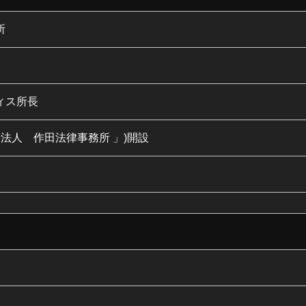
所
ィス所長
士法人 作田法律事務所 」)開設